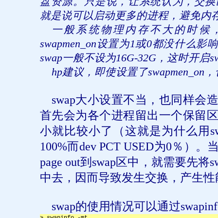
盘资源。只是说，让系统认为，交换
就是说可以启动更多的进程，避免内
一般系统物理内存不大的时候
swapmen_on
设置为
1
或
0
都没什么影
swap
一般不设为
16G-32G
，这时开启
s
hp
建议，即使设置了
swapmen_on
，
swap
大小设置不当，也同样会
首先会为各个进程留出一个保留
小就比较小了（这就是为什么用
s
100%
而
dev PCT USED
为
0
％）。
page out
到
swap
区中，就需要先将
s
中去，因而导致发生交换，产生性
swap
的使用情况可以通过
swapinf
> swapinfo -mt