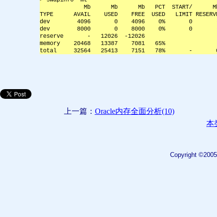
             Mb      Mb      Mb   PCT  START/      M
TYPE      AVAIL    USED    FREE  USED   LIMIT RESERV
dev        4096       0    4096    0%       0       
dev        8000       0    8000    0%       0       
reserve       -   12026  -12026
memory    20468   13387    7081   65%
total     32564   25413    7151   78%       -       
上一篇：
Oracle内存全面分析(10)
本
Copyright ©2