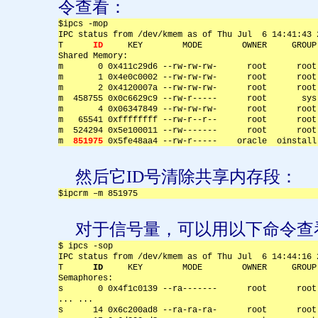
令查看：
$ipcs -mop
IPC status from /dev/kmem as of Thu Jul  6 14:41:43 
T      
ID
     KEY        MODE        OWNER     GROUP
Shared Memory:
m       0 0x411c29d6 --rw-rw-rw-      root      root
m       1 0x4e0c0002 --rw-rw-rw-      root      root
m       2 0x4120007a --rw-rw-rw-      root      root
m  458755 0x0c6629c9 --rw-r-----      root       sys
m       4 0x06347849 --rw-rw-rw-      root      root
m   65541 0xffffffff --rw-r--r--      root      root
m  524294 0x5e100011 --rw-------      root      root
m  
851975
 0x5fe48aa4 --rw-r-----    oracle  oinstall
然后它
ID
号清除共享内存段：
$ipcrm –m 851975
对于信号量，可以用以下命令查
$ ipcs -sop
IPC status from /dev/kmem as of Thu Jul  6 14:44:16 
T      
ID
     KEY        MODE        OWNER     GROUP
Semaphores:
s       0 0x4f1c0139 --ra-------      root      root
... ...
s      14 0x6c200ad8 --ra-ra-ra-      root      root