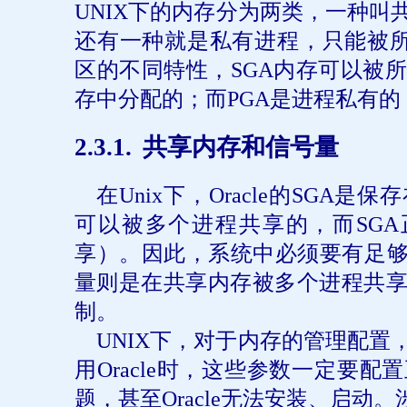
UNIX
下的内存分为两类，一种叫
还有一种就是私有进程，只能被
区的不同特性，
SGA
内存可以被所
存中分配的；而
PGA
是进程私有的
2
.3.1.
共享内存和信号量
在
Unix
下，
Oracle
的
SGA
是保存
可以被多个进程共享的，而
SGA
享）。因此，系统中必须要有足
量则是在共享内存被多个进程共
制。
UNIX
下，对于内存的管理配置
用
Oracle
时，这些参数一定要配置
题，甚至
Oracle
无法安装、启动。