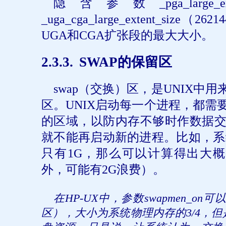
隐含参数
_pga_large_e
_uga_cga_large_extent_size
（
26214
UGA
和
CGA
扩张段的最大大小。
2
.3.3.
SWAP
的保留区
swap
（交换）区，是
UNIX
中用
区。
UNIX
启动每一个进程，都需
的区域，以防内存不够时作数据
就不能再启动新的进程。比如，系
只有
1G
，那么可以计算得出大概
外，可能有
2G
浪费）。
在
HP-UX
中，参数
swapmen_on
可以
区），大小为系统物理内存的
3/4
，但