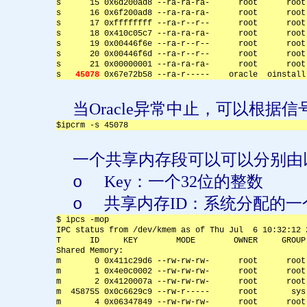
s      15 0x6d200ad8 --ra-ra-ra-      root      root
s      16 0x6f200ad8 --ra-ra-ra-      root      root
s      17 0xffffffff --ra-r--r--      root      root
s      18 0x410c05c7 --ra-ra-ra-      root      root
s      19 0x00446f6e --ra-r--r--      root      root
s      20 0x00446f6d --ra-r--r--      root      root
s      21 0x00000001 --ra-ra-ra-      root      root
s   
45078
 0x67e72b58 --ra-r-----    oracle  oinstall
当
Oracle
异常中止，可以根据信
$ipcrm -s 45078
一个共享内存段可以可以分别由
Key
：一个
32
位的整数
o
共享内存
ID
：系统分配的一
o
$ ipcs -mop
IPC status from /dev/kmem as of Thu Jul  6 10:32:12 
T      ID     KEY        MODE        OWNER     GROUP
Shared Memory:
m       0 0x411c29d6 --rw-rw-rw-      root      root
m       1 0x4e0c0002 --rw-rw-rw-      root      root
m       2 0x4120007a --rw-rw-rw-      root      root
m  458755 0x0c6629c9 --rw-r-----      root       sys
m       4 0x06347849 --rw-rw-rw-      root      root