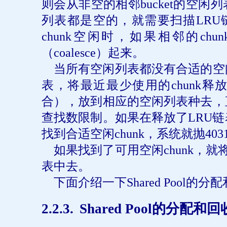
则会从非空的相邻
bucket
的空闲列
列表都是空的，就需要扫描
LRU
chunk
空闲时，如果相邻的
chun
（
coalesce
）起来。
当所有空闲列表都没有合适的空
表，将最近最少使用的
chunk
释
合），放到相应的空闲列表种去，
查找数限制。如果在释放了
LRU
链
找到合适空闲
chunk
，系统就抛
403
如果找到了可用空闲
chunk
，就
表中去。
下面介绍一下
Shared Pool
的分配
2.2.3.
Shared Pool
的分配和回