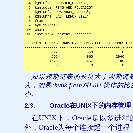
  4  kghlufsh "FLUSHED_CHUNKS",
  5  kghluops "PINS AND_RELEASES",
  6  kghlunfu "ORA-4031_ERRORS",
  7  kghlunfs "LAST ERROR_SIZE"
  8  from
  9  sys.x$kghlu
 10  where
 11  inst_id = userenv('Instance');
RECURRENT_CHUNKS TRANSIENT_CHUNKS FLUSHED_CHUNKS PIN
---------------- ---------------- -------------- ---
             327              368              0    
             865              963           2960    
            1473             5657             96    
               0                0              0    
如果短期链表的长度大于周期链
大，如果
chunk flash
对
LRU
操作的比
小。
2.3.
Oracle
UNIX
在
下的内存管理
在
UNIX
下，
Oracle
是以多进程
外，
Oracle
为每个连接起一个进程