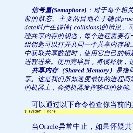
信号量
(Semaphore)
：对于每个相
前的狀态。主要的目地在于
确
保
proc
data
时产生碰撞
( collisions)
的情況。
理共享内存的钥匙，每个进程需要有
组钥匙可以打开共同一个共享内存段
中获取共享数据时，使用它自己的钥
进程进来。使用完毕后，将锁释放，
共享内存（
Shared Memory
）
是指
享。这是我们所知速度最快的进程间
的机器上，会使机器发挥较佳的效能
可以通过以下命令检查你当前的
$ sysdef | more 
当
Oracle
异常中止，如果怀疑共