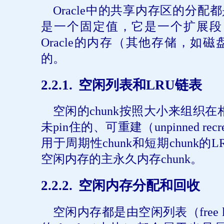
Oracle
中的共享内存区的分配都
是一个固定值，它是一个扩展段
Oracle
的内存（其他存储，如磁
的。
2
.2.1.
空闲列表和
LRU
链表
空闲的
chunk
按照大小来组织在
未
pin
住的、可重建（
unpinned recr
用于周期性
chunk
和短期
chunk
的
L
空闲内存的主永久内存
chunk
。
2
.2.2.
空闲内存分配和回收
空闲内存都是由空闲列表（
free 