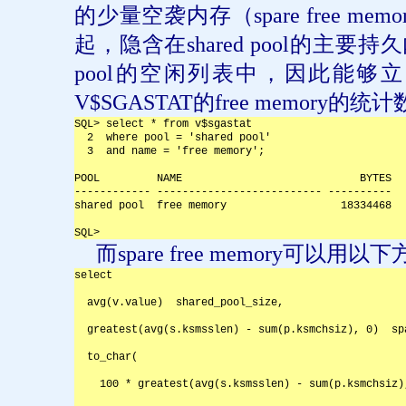
的少量空袭内存（
spare free memo
起，隐含在
shared pool
的主要持久
pool
的空闲列表中，因此能够立
V$SGASTAT
的
free memory
的统计
SQL> select * from v$sgastat
  2  where pool = 'shared pool'
  3  and name = 'free memory';
POOL         NAME                            BYTES
------------ -------------------------- ----------
shared pool  free memory                  18334468
SQL> 
而
spare free memory
可以用以下
select

  avg(v.value)  shared_pool_size,

  greatest(avg(s.ksmsslen) - sum(p.ksmchsiz), 0)  spa
  to_char(

    100 * greatest(avg(s.ksmsslen) - sum(p.ksmchsiz),