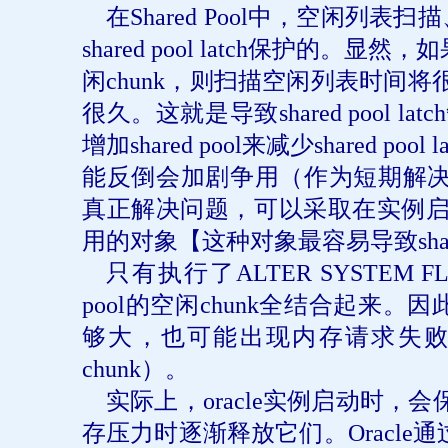
在
Shared Pool
中，空闲列表扫描
shared pool latch
保护的。显然，如
闲
chunk
，则扫描空闲列表时间将
很久。这就是导致
shared pool latch
增加
shared pool
来减少
shared pool l
能反倒会加剧争用（作为短期解
真正解决问题，可以采取在实例
用的对象【这种对象最容易导致
sh
只有执行了
ALTER SYSTEM F
pool
的空闲
chunk
全结合起来。因
够大，也可能出现内存请求失
chunk
）。
实际上，
oracle
实例启动时，会
存压力时逐渐释放它们。
Oracle
通