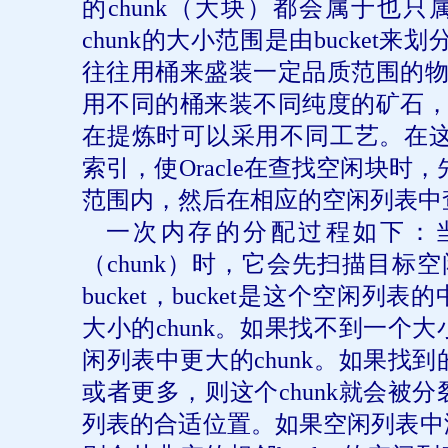
的
chunk
（大块）都会属于也只
chunk
的大小范围是由
bucket
来划
往往用桶来盛装一定品质范围的
用不同的桶来装不同纯度的矿石
在提炼时可以采用不同工艺。在
索引，使
Oracle
在查找空闲块时，
范围内，然后在相应的空闲列表中
一次内存的分配过程如下：
（
chunk
）时，它会先扫描目标空
bucket
，
bucket
是这个空闲列表的
大小的
chunk
。如果找不到一个大
闲列表中更大的
chunk
。如果找到
或者更多，则这个
chunk
就会被分
列表的合适位置。如果空闲列表中