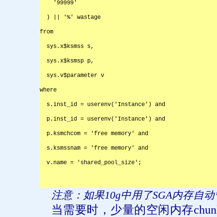
    '99999'

  ) || '%' wastage

from

  sys.x$ksmss s,

  sys.x$ksmsp p,

  sys.v$parameter v

where

  s.inst_id = userenv('Instance') and

  p.inst_id = userenv('Instance') and

  p.ksmchcom = 'free memory' and

  s.ksmssnam = 'free memory' and

  v.name = 'shared_pool_size';

注意：如果
10g
中用了
SGA
内存自动
当需要时，少量的空闲内存
chun