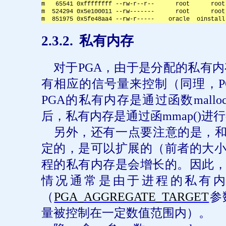
m   65541 0xffffffff --rw-r--r--      root      root
m  524294 0x5e100011 --rw-------      root      root
m  851975 0x5fe48aa4 --rw-r-----    oracle  oinstall
2
.3.2.
私有内存
对于
PGA
，由于是分配的私有内
有相应的信号量来控制（同理，
PGA
的私有内存是通过函数
malloc
后，私有内存是通过函
mmap()
进行
另外，还有一点要注意的是，
定的，是可以扩展的（前者的大
程的私有内存是会增长的。因此
情况通常是由于进程的私有
（
PGA_AGGREGATE_TARGET
参
量被控制在一定数值范围内）。