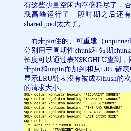
有这些少量空闲内存倍耗尽了，
载高峰运行了一段时期之后还
shared pool
太大了。
而未
pin
住的、可重建（
unpinned
分别用于周期性
chunk
和短期
chunk
长度可以通过表
X$KGHLU
查到，
于
pin
和
unpin
而加到和从
LRU
链表
显示
LRU
链表没有被成功
flush
的
的请求大小。
SQL> column
 kghlurcr heading "RECURRENT|CHUNKS"
SQL> column kghlutrn heading "TRANSIENT|CHUNKS"
SQL> column kghlufsh heading "FLUSHED|CHUNKS"
SQL> column kghluops heading "PINS AND|RELEASES"
SQL> column kghlunfu heading "ORA-4031|ERRORS"
SQL> column kghlunfs heading "LAST ERROR|SIZE"
SQL> select
  2  kghlurcr "RECURRENT_CHUNKS",
  3  kghlutrn "TRANSIENT_CHUNKS",