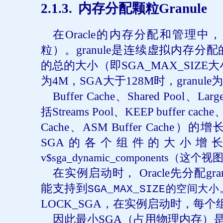
2
.1.3.
内存分配颗粒
Granule
在
Oracle
的内存分配和管理中，
粒）。
granule
是连续虚拟内存分配
的总的大小（即
SGA_MAX_SIZE
大
为
4M
，
SGA
大于
128M
时，
granule
为
Buffer Cache
、
Shared Pool
、
Larg
括
Streams Pool
、
KEEP buffer cache
Cache
、
ASM Buffer Cache
）的增
SGA
的各个组件的大小增
v$sga_dynamic_components
（这个视
在实例启动时，
Oracle
先分配
gra
能支持到
的空间大小
SGA_MAX_SIZE
LOCK_SGA
，在实例启动时，每个
因此最小
SGA
（占用物理内存）