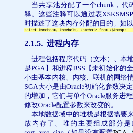
当共享池分配了一个
chunk
，代
释。这些注释可以通过表
X$KSMS
时描述了这块内存分配的目的。如
select ksmchcom, ksmchcls, ksmchsiz from x$ksmsp;
2
.1.5.
进程内存
进程包括程序代码（文本）、本
是
PGA
】和进程
BSS
【未初始化的
小由基本内核、内核、联机的网络
SGA
大小是由
Oracle
初始化参数决定
的增加，它们与单个
Oracle
服务进程
修改
Oracle
配置参数来改变的。
本地数据域中的堆栈是根据需要
放内存了。堆的主要组成部分是
sort_area_size
（如果没有配置
PGA_