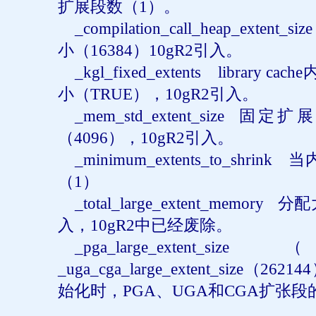
扩展段数（
1
）。
_compilation_call_heap_extent_siz
小（
16384
）
10gR2
引入。
_kgl_fixed_extents library cache
小（
TRUE
），
10gR2
引入。
_mem_std_extent_size
固定扩展
（
4096
），
10gR2
引入。
_minimum_extents_to_shrink
当
（
1
）
_total_large_extent_memory
分配
入，
10gR2
中已经废除。
_pga_large_extent_size
_uga_cga_large_extent_size
（
262144
始化时，
PGA
、
UGA
和
CGA
扩张段