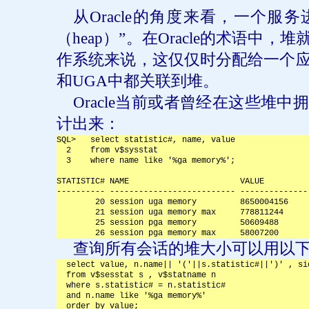
从
Oracle
的角度来看，一个服务
（
heap
）”。在
Oracle
的术语中，堆
作系统来说，这仅仅时分配给一个
和
UGA
中都关联到堆。
Oracle
当前或者曾经在这些堆中拥
计出来：
SQL>   select statistic#, name, value
  2    from v$sysstat
  3    where name like '%ga memory%';
STATISTIC# NAME                       VALUE
---------- -------------------------- --------------
        20 session uga memory         8650004156
        21 session uga memory max     778811244
        25 session pga memory         50609488
        26 session pga memory max     58007200
查询所有会话的堆大小可以用以
  select value, n.name|| '('||s.statistic#||')' , si
  from v$sesstat s , v$statname n 
  where s.statistic# = n.statistic# 
  and n.name like '%ga memory%' 
  order by value;