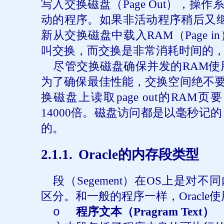
写入交换磁盘（
Page Out
），操作
动的程序。如果非活动程序稍后又
新从交换磁盘中载入
RAM
（
Page in
叫交换，而交换是非常消耗时间的
尽管交换磁盘确保并发的
RAM
使
为了确保最佳性能，交换空间绝不
换磁盘上读取
page out
的
RAM
页要
14000
倍。磁盘访问都是以毫秒记的
的。
2
.1.1.
Oracle
的内存段类型
段（
Segement
）在
OS
上是对不同
区分。和一般的程序一样，
Oracle
使
程序文本（
Pragram Text
）
o