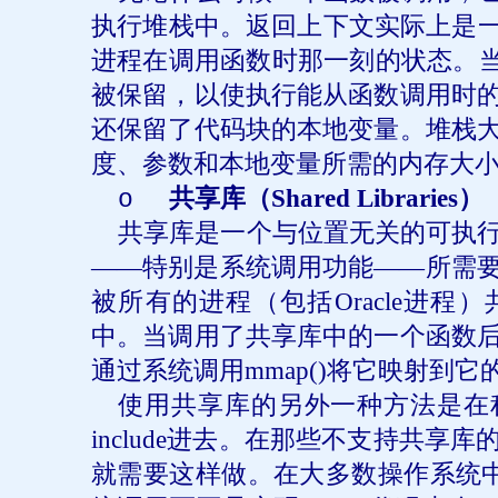
执行堆栈中。返回上下文实际上是
进程在调用函数时那一刻的状态。
被保留，以使执行能从函数调用时
还保留了代码块的本地变量。堆栈
度、参数和本地变量所需的内存大
共享库（
Shared Libraries
）
o
共享库是一个与位置无关的可执
——特别是系统调用功能——所需
被所有的进程（包括
Oracle
进程）
中。当调用了共享库中的一个函数
通过系统调用
mmap()
将它映射到它
使用共享库的另外一种方法是在
include
进去。在那些不支持共享库
就需要这样做。在大多数操作系统