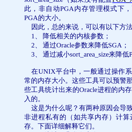
此，非自动
PGA
内存管理模式下，
PGA
的大小。
因此，总的来说，可以有以下方
1、
降低相关的内核参数；
2、
通过
Oracle
参数来降低
SGA
；
3、
通过减小
sort_area_size
来降低
在
UNIX
平台中，一般通过操作系
常的内存大小。这些工具可以预警
些工具统计出来的
Oracle
进程的内存
入的。
这是为什么呢？有两种原因会导
非进程私有的（如共享内存）计算
存。下面详细解释它们。