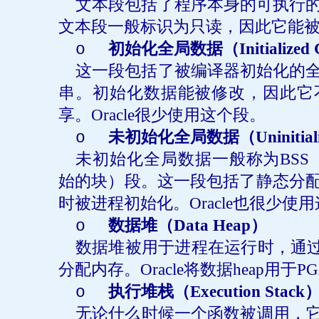
文本段包括了程序本身的可执行
文本段一般标识为只读，因此它能
初始化全局数据（
Initialized
o
这一段包括了被编译器初始化的
串。初始化数据能被修改，因此它
享。
Oracle
很少使用这个段。
未初始化全局数据（
Uninitia
o
未初始化全局数据一般称为
BSS
始的块）段。这一段包括了静态分
时被进程初始化。
Oracle
也很少使用
数据堆（
Data Heap
）
o
数据堆被用于进程在运行时，通
分配内存。
Oracle
将数据
heap
用于
P
执行堆栈（
Execution Stack
o
无论什么时候一个函数被调用，