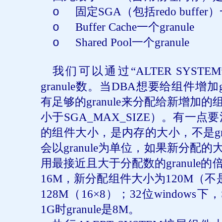
固定
SGA
（包括
redo buffer
）
o
Buffer Cache
一个
granule
o
Shared Pool
一个
granule
o
我们可以通过“
ALTER SYSTEM
granule
数。当
DBA
想要给组件增加
有足够的
granule
来分配给新增加的
小于
SGA_MAX_SIZE
）。有一点要
的组件大小，是内存的大小，不是
g
会以
granule
为单位，如果新分配的
用最接近且大于分配数的
granule
的
16M
，新分配组件大小为
120M
（不
128M
（
16
×
8
）；
32
位
windows
下，
1G
时
granule
是
8M
。