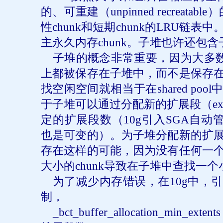
的、可重建（
unpinned recreatable
）
性
chunk
和短期
chunk
的
LRU
链表中
主永久内存
chunk
。子堆也许还包含
子堆的概念非常重要，因为大多
上都被保存在子堆中，而不是保存
找空闲空间就相当于在
shared pool
于子堆可以通过分配新的扩展段（
ex
定的扩展段数（
10g
引入
SGA
自动
也是可变的）。为子堆分配新的扩
存在这样的可能，因为没有任何一
大小的
chunk
导致在子堆中查找一个
为了减少内存错误，在
10g
中，引
制，
_bct_buffer_allocation_min_extent