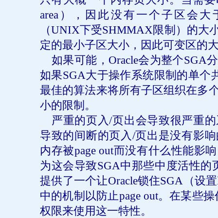
area
），因此没有一个子区会大
（
UNIX
下受
SHMMAX
限制）的大
定的最小子区大小，因此可变区的
如果可能，
Oracle
会为整个
SGA
如果
SGA
大于操作系统限制的单个
最佳的算法来将所有子区组织在多
小的限制。
严重的页入
/
页出会导致很严重的
导致的间断的页入
/
页出是没有影响
内存被
page out
而没有什么性能影响
为这会导致
SGA
中那些中度活性的
提供了一个让
Oracle
锁住
SGA
（设置
中的机制以防止
page out
。在某些操
权限来使用这一特性。