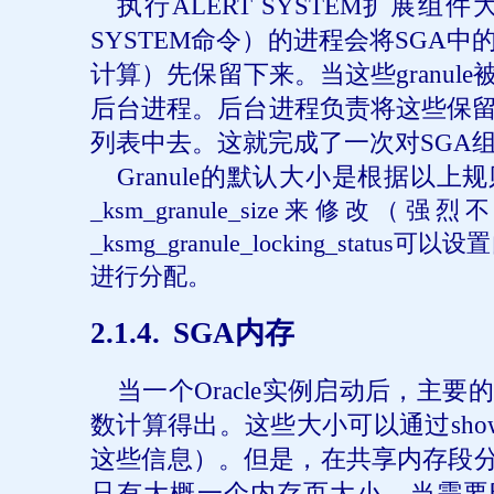
执行
ALERT SYSTEM
扩展组件
SYSTEM
命令）的进程会将
SGA
中
计算）先保留下来。当这些
granule
后台进程。后台进程负责将这些保
列表中去。这就完成了一次对
SGA
Granule
的默认大小是根据以上规
_ksm_granule_size
来修改（强烈不
_ksmg_granule_locking_status
可以设置
进行分配。
2
.1.4.
SGA
内存
当一个
Oracle
实例启动后，主要
数计算得出。这些大小可以通过
sho
这些信息）。但是，在共享内存段
只有大概一个内存页大小。当需要