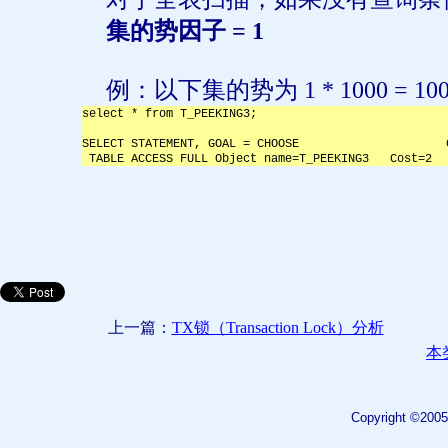
集的势因子
= 1
例：以下集的势为
1 * 1000 = 10
select * from T_PEEKING3;
SELECT STATEMENT, GOAL = CHOOSE                     
 TABLE ACCESS FULL Object name=T_PEEKING3   Cost=2  
上一篇：
TX锁（Transaction Lock）分析
本
Copyright ©2