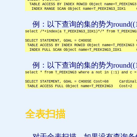
  TABLE ACCESS BY INDEX ROWID Object name=T_PEEKING3
   INDEX RANGE SCAN Object name=T_PEEKING3_IDX1     
例：以下查询的集的势为
round((
select /*+index(a T_PEEKING3_IDX1)*/* from T_PEEKING
SELECT STATEMENT, GOAL = CHOOSE                     
 TABLE ACCESS BY INDEX ROWID Object name=T_PEEKING3 
  INDEX FULL SCAN Object name=T_PEEKING3_IDX1       
例：以下查询的集的势为
round((
select * from T_PEEKING3 where a not in (:1) and c >
SELECT STATEMENT, GOAL = CHOOSE Cost=68     Cardinal
 TABLE ACCESS FULL Object name=T_PEEKING3   Cost=2  
全表扫描
对于全表扫描，如果没有查询条