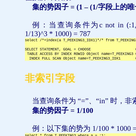
集的势因子
= (1 – (1/
字段上的唯
例：当查询条件为
c not in (:1,
1/13)^3 * 1000) = 787
select /*+index(a T_PEEKING3_IDX1)*/* from T_PEEKING
SELECT STATEMENT, GOAL = CHOOSE                     
 TABLE ACCESS BY INDEX ROWID Object name=T_PEEKING3 
  INDEX FULL SCAN Object name=T_PEEKING3_IDX1       
非索引字段
当查询条件为
“=”
、“
in
” 时，
集的势因子
= 1/100
例：以下集的势为
1/100 * 1000 
select * from T_PEEKING3 where a = :1;
