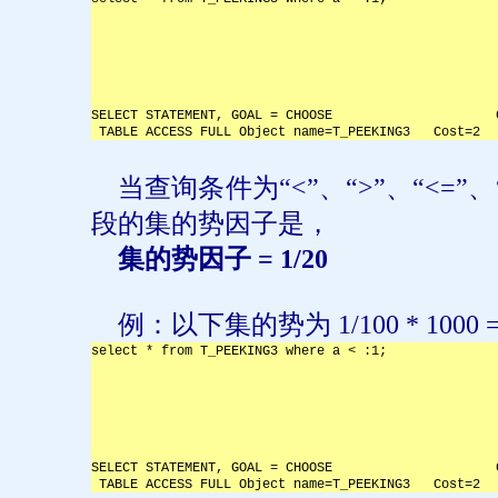
SELECT STATEMENT, GOAL = CHOOSE                     
 TABLE ACCESS FULL Object name=T_PEEKING3   Cost=2  
当查询条件为“
<
”、“
>
”、“
<=
”、
段的集的势因子是，
集的势因子
= 1/20
例：以下集的势为
1/100 * 1000 
select * from T_PEEKING3 where a < :1;

SELECT STATEMENT, GOAL = CHOOSE                     
 TABLE ACCESS FULL Object name=T_PEEKING3   Cost=2  