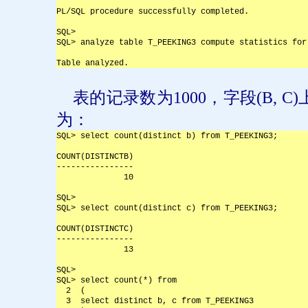
PL/SQL procedure successfully completed.
SQL>
SQL> analyze table T_PEEKING3 compute statistics for
Table analyzed.
表的记录数为
1000
，字段
(B, C)
为：
SQL> select count(distinct b) from T_PEEKING3;
COUNT(DISTINCTB)
----------------
              10
SQL>
SQL> select count(distinct c) from T_PEEKING3;
COUNT(DISTINCTC)
----------------
              13
SQL>
SQL> select count(*) from
  2  (
  3  select distinct b, c from T_PEEKING3