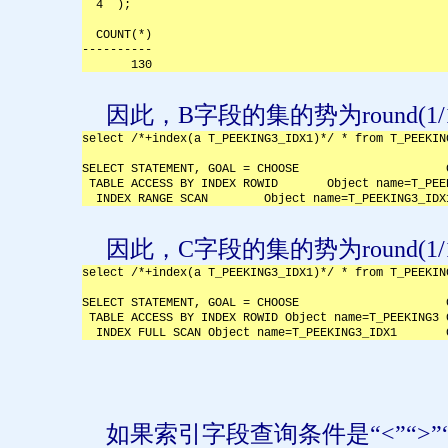
  4  );
  COUNT(*)
----------
       130
因此，
B
字段的集的势为
round(1/
select /*+index(a T_PEEKING3_IDX1)*/ * from T_PEEKIN
SELECT STATEMENT, GOAL = CHOOSE                     
 TABLE ACCESS BY INDEX ROWID       Object name=T_PEE
  INDEX RANGE SCAN        Object name=T_PEEKING3_IDX
因此，
C
字段的集的势为
round(1/
select /*+index(a T_PEEKING3_IDX1)*/ * from T_PEEKIN
SELECT STATEMENT, GOAL = CHOOSE                     
 TABLE ACCESS BY INDEX ROWID Object name=T_PEEKING3 
  INDEX FULL SCAN Object name=T_PEEKING3_IDX1       
如果索引字段查询条件是“
<
”“
>
”